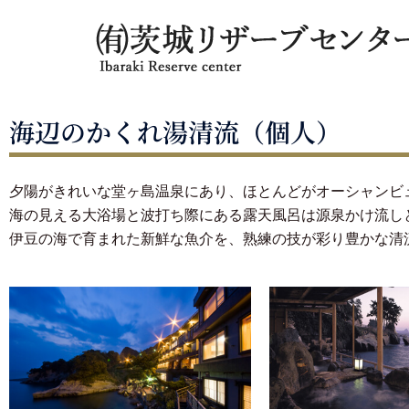
海辺のかくれ湯清流（個人）
夕陽がきれいな堂ヶ島温泉にあり、ほとんどがオーシャンビ
海の見える大浴場と波打ち際にある露天風呂は源泉かけ流し
伊豆の海で育まれた新鮮な魚介を、熟練の技が彩り豊かな清